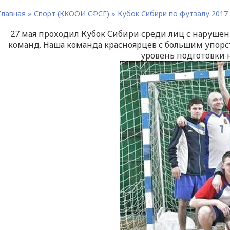
Главная
»
Спорт (ККООИ СФСГ)
»
Кубок Сибири по футзалу 2017
27 мая проходил Кубок Сибири среди лиц с нарушение
команд. Наша команда красноярцев с большим упорств
уровень подготовки 