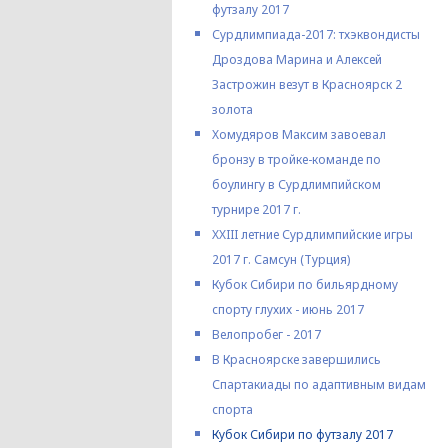
футзалу 2017
Сурдлимпиада-2017: тхэквондисты
Дроздова Марина и Алексей
Застрожин везут в Красноярск 2
золота
Хомудяров Максим завоевал
бронзу в тройке-команде по
боулингу в Сурдлимпийском
турнире 2017 г.
XXIII летние Сурдлимпийские игры
2017 г. Самсун (Турция)
Кубок Сибири по бильярдному
спорту глухих - июнь 2017
Велопробег - 2017
В Красноярске завершились
Спартакиады по адаптивным видам
спорта
Кубок Сибири по футзалу 2017