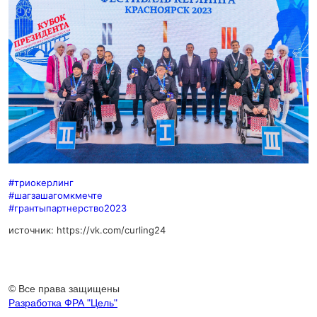
#триокерлинг
#шагзашагомкмечте
#грантыпартнерство2023
источник:
https://vk.com/curling24
© Все права защищены
Разработка ФРА "Цель"