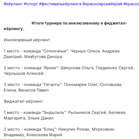
#кёрлинг
#спорт
#фестивалькёрлинга
#красноярскийкрай
#красн
Итоги турнира по инклюзивному и фиджитал-
кёрлингу
.
Инклюзивный кёрлинг:
1 место - команда "Солнечные": Черных Олеся, Андреев
Дмитрий, Мазбутова Динора
2 место - команда "Яркие": Шикунова Ольга, Гордиенко Сергей,
Чернышов Алексей
3 место - команда "Гиганты": Пономарев Олег, Соловьева
Елена, Винилов Павел
Фиджитал-кёрлинг:
1 место - команда "Эндшпиль": Рыльников Сергей, Беляева
Маргарита, Эльке Данил
2 место - команда "Блиц": Никулин Роман, Морковкин
Владимир, Алексеева Мария