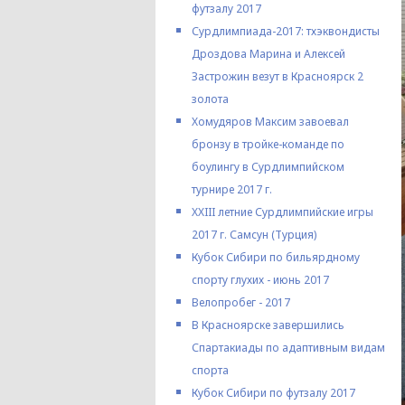
футзалу 2017
Сурдлимпиада-2017: тхэквондисты
Дроздова Марина и Алексей
Застрожин везут в Красноярск 2
золота
Хомудяров Максим завоевал
бронзу в тройке-команде по
боулингу в Сурдлимпийском
турнире 2017 г.
XXIII летние Сурдлимпийские игры
2017 г. Самсун (Турция)
Кубок Сибири по бильярдному
спорту глухих - июнь 2017
Велопробег - 2017
В Красноярске завершились
Спартакиады по адаптивным видам
спорта
Кубок Сибири по футзалу 2017