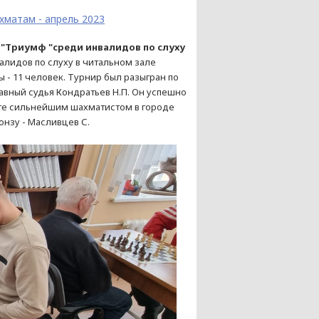
хматам - апрель 2023
 "Триумф "среди инвалидов по слуху
алидов по слуху в читальном зале
- 11 человек. Турнир был разыгран по
авный судья Кондратьев Н.П. Он успешно
оге сильнейшим шахматистом в городе
онзу - Масливцев С.