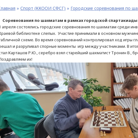
Главная
»
Спорт (ККООИ СФСГ)
»
Городские соревнования по ша
Соревнования по шахматам в рамках городской спартакиады
1 апреля состоялись городские соревнования по шахматам среди инв
Краевой библиотеке слепых. Участие принимали в основном мужчины 
табличной схеме. Во время соревнований контролировал ход игры гл
решал и разруливал спорные моменты игр между участниками. В ит
стал Карташов Р.Ю., серебро взял старейший шахматист Тронин В., бр
Поз
дравляем их!