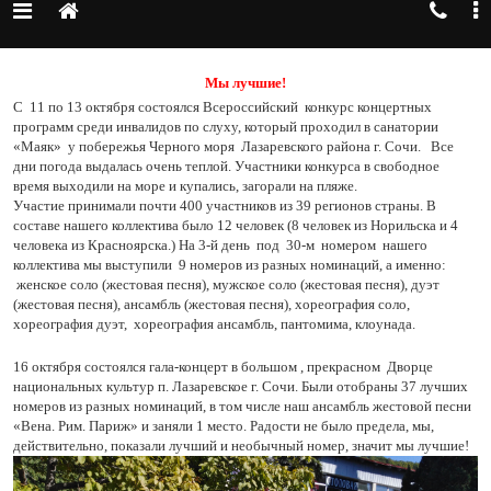
Мы лучшие!
C
11 по 13 октября состоялся Всероссийский конкурс концертных
программ среди инвалидов по слуху, который проходил в санатории
«Маяк» у побережья Черного моря Лазаревского района г. Сочи. Все
дни погода выдалась очень теплой. Участники конкурса в свободное
время выходили на море и купались, загорали на пляже.
Участие принимали почти 400 участников из 39 регионов страны. В
составе нашего коллектива было 12 человек (8 человек из Норильска и 4
человека из Красноярска.) На 3-й день под 30-м номером нашего
коллектива мы выступили 9 номеров из разных номинаций, а именно:
женское соло (жестовая песня), мужское соло (жестовая песня), дуэт
(жестовая песня), ансамбль (жестовая песня), хореография соло,
хореография дуэт, хореография ансамбль, пантомима, клоунада.
16 октября состоялся гала-концерт в большом , прекрасном Дворце
национальных культур п. Лазаревское г. Сочи. Были отобраны 37 лучших
номеров из разных номинаций, в том числе наш ансамбль жестовой песни
«Вена. Рим. Париж» и заняли 1 место. Радости не было предела, мы,
действительно, показали лучший и необычный номер, значит мы лучшие!