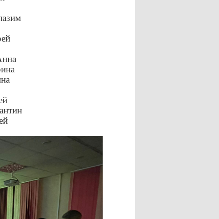
лазим
рей
Анна
рина
ина
ей
антин
ей