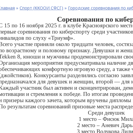
Главная
»
Спорт (ККООИ СФСГ)
»
Городские соревнования по ки
Соревнования по кибе
С 15 по 16 ноября 2025 г. в клубе Красноярского мес
первые соревнования по киберспорту среди участнико
инвалидов по слуху «Триумф».
Всего участие приняли около тридцати человек, состя
по возрастному и половому признаку. Девушки и женщ
Tekken 8, юноши и мужчины продемонстрировали свое 
Организация мероприятия предусматривала наличие дв
обеспечивающих комфортную игровую среду, а также 
(джойстиков). Конкурсанты разделились согласно заяв
предназначался для девушек и женщин, второй — для
Каждый участник был активен и сконцентрирован, дем
мотивации и стремления к победе. По итогам проведе
и призеры каждого зачета, которым вручены дипломы 
По результатам соревнований призовые места распред
Среди девушек
1 место – Фисюк Мил
2 место – Аневич Дарь
3 место Волчкова Лил