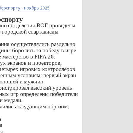
берспорту - ноябрь 2025
рспорту
тного отделения ВОГ проведены
в городской спартакиады
зания осуществлялись раздельно
ины боролись за победу в игре
мастерство в FIFA 26.
ух экранов и проекторов,
четырех игровых контроллеров
ленным условиям: первый экран
 юношей и мужчин.
онстрировал высокий уровень
нных игр определены победители
и медали.
елились следующим образом:
а
я
ия