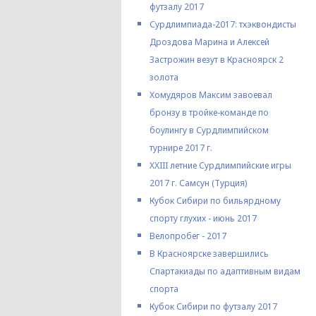
футзалу 2017
Сурдлимпиада-2017: тхэквондисты
Дроздова Марина и Алексей
Застрожин везут в Красноярск 2
золота
Хомудяров Максим завоевал
бронзу в тройке-команде по
боулингу в Сурдлимпийском
турнире 2017 г.
XXIII летние Сурдлимпийские игры
2017 г. Самсун (Турция)
Кубок Сибири по бильярдному
спорту глухих - июнь 2017
Велопробег - 2017
В Красноярске завершились
Спартакиады по адаптивным видам
спорта
Кубок Сибири по футзалу 2017