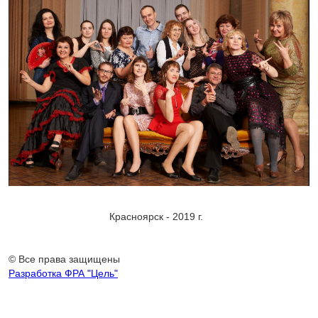
©
Красноярск - 2019 г.
https://pozdrav.a-
angel.ru/pozdravleniya/s-
jubileem-
© Все права защищены
organizacii-
Разработка ФРА "Цель"
8.html